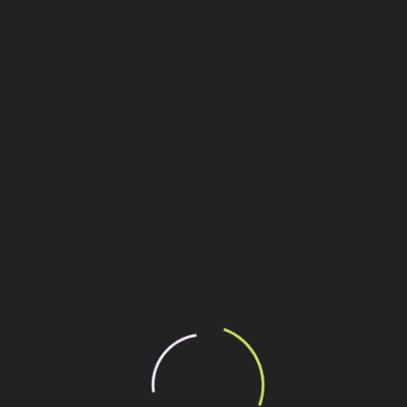
papel do Brasil, desponta como empresa inovadora, única
do
Leia mais
Conheça a trajetória de André
Rebouças