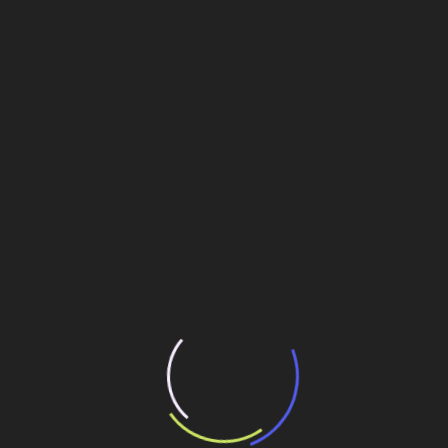
Infraestrutura
Inovainfra
Matérias da edição
Captura da realidade com drones
auxilia precisão de dados em ETE