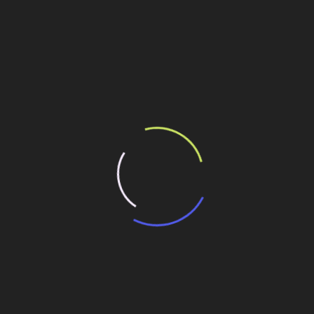
cionais criticam
s estádios, a Copa do Mundo de 2014 recebeu críticas de
propriações para