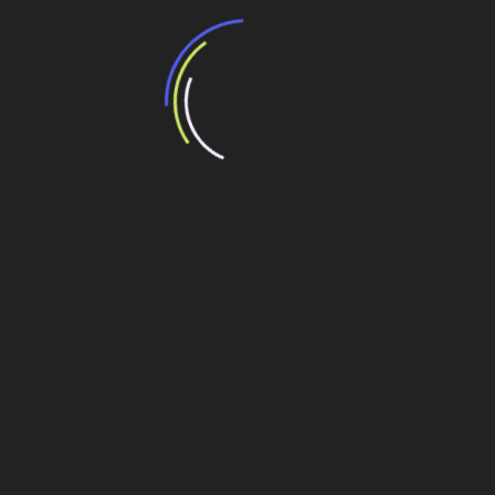
BNDES e Ministério das Cidades projetam
potencial de expansão de linhas de
transporte coletivo da Baixada Santista
13 de julho de 2026