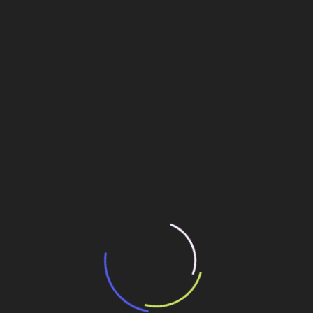
potencial de expansão de linhas de
transporte coletivo da Baixada Santista
13 de julho de 2026
“Incerteza jurídica” adia homologação do
resultado de leilão de reserva
15 de maio de 2026