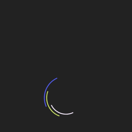
Ortigueira (PR)
Nova York constrói 16ª ponte sobre o Hudson,
agora estaiada
Governo da Bahia constrói nova ponte em Ilhéus
Navegação
Governo de Goiás investe R$9,9 milhões em
obras no Distrito Agroindustrial de Anápolis
de
Post
Acciona: Estação de tratamento de esgoto
revoluciona o saneamento em Santa Cruz do
Capibaribe