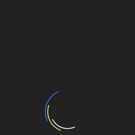
Leia Também:
Única no mundo a produzir módulos
fotovoltaicos e também inversores, Canadian
Solar inicia retomada da liderança na América
Latina
Armco Staco consolida liderança no Chile
Portos do Paraná participam da maior feira de
logística e transportes da América Latina
Tecverde é pioneira da construção
industrializada no Brasil e na América Latina
américa latina
Navegação
Os exploradores do pré-sal