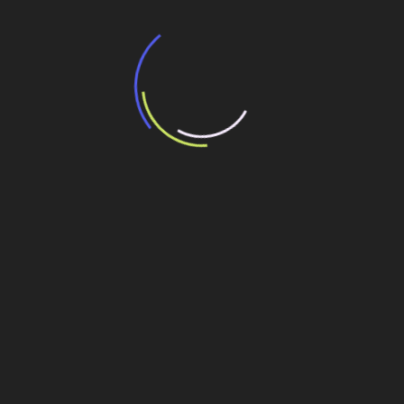
“Incerteza jurídica” adia homologação do
resultado de leilão de reserva
15 de maio de 2026