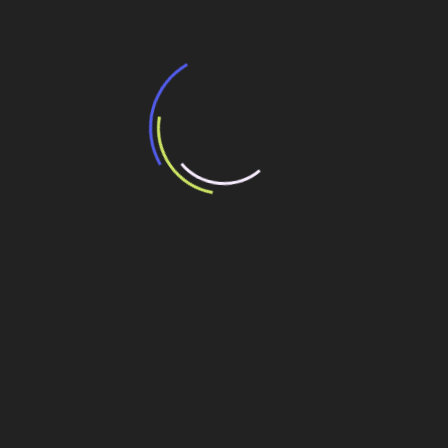
13 de julho de 2026
“Incerteza jurídica” adia homologação do
resultado de leilão de reserva
15 de maio de 2026