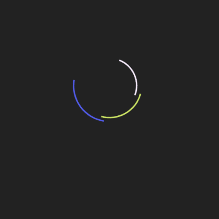
15 de maio de 2026
“Retrofit em multivisão”, obra que amplia o
debate sobre o futuro e preservação da
história das cidades. Lançamento da Editora
Senac São Paulo.