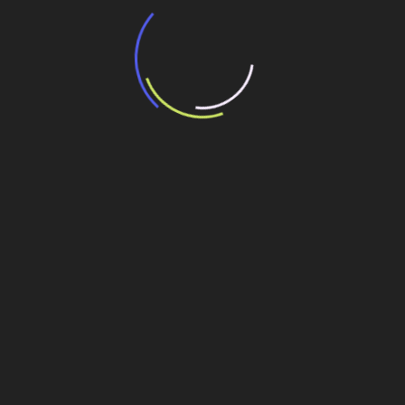
“Incerteza jurídica” adia homologação do
resultado de leilão de reserva
15 de maio de 2026