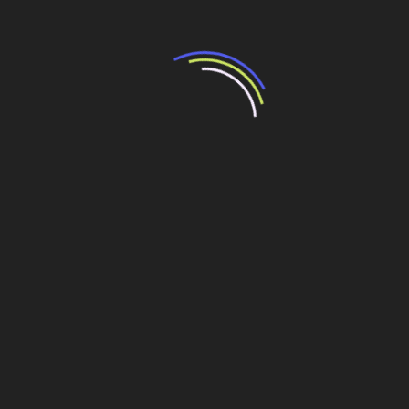
ESG
ESG como estratégia: Fórum CIEAM
e SUFRAMA coloca Amazônia no
centro da nova economia global
10 de abril de 2026
No momento em que a sustentabilidade deixa de ser
discurso para se tornar exigência de mercado, o CIEAM
(Centro da Indústria do Estado do Amazonas)