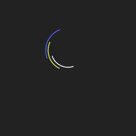
A Importância da macrodrenagem na
revitalização urbana das cidades
de
Post
Equipamentos elétricos, não tripulados e remotos
para um futuro seguro e sustentável
Veja também