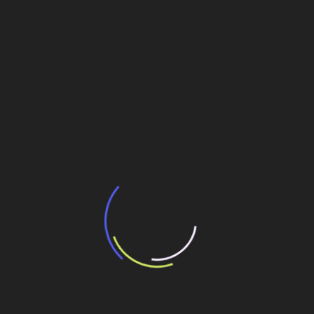
BNDES e Ministério das Cidades projetam
potencial de expansão de linhas de
transporte coletivo da Baixada Santista
13 de julho de 2026