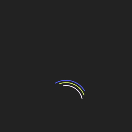
remover parte da capa e repor; outros vamos aplicar
micro revestimento”, informa.
A concessionária lembra ainda que ao longo do novo
sistema foram colocadas mais duas bases de
atendimento ao usuário, com serviço de ambulância,
serviço de guincho, resgate de animais e inspeção de
tráfego.
As obras foram conduzidas pelo consórcio e o
gerenciamento é da Evvia Engenharia e Consultoria.
OUTRAS CONCESSÕES DA CS INFRA
A CS Infra, do grupo Simpar, é uma empresa de gestão de
concessões em diversos segmentos. Além de rodovias,
os negócios da CS Infra incluem operação de portos, BRT