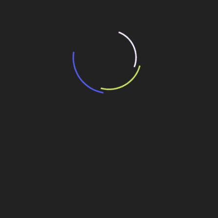
“Retrofit em multivisão”, obra que amplia o
debate sobre o futuro e preservação da
história das cidades. Lançamento da Editora
Senac São Paulo.
13 de março de 2026
Deixe um comentário