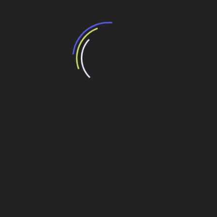
Leia Também:
Top 10 empresas de projetos e consultoria de
engenharia no Brasil
As 5 maiores empresas de engenharia do Brasil
em 2024 segundo o Ranking 500 Grandes
As maiores empresas de montagem industrial
do Brasil em 2025
As maiores empresas de serviços especiais de
engenharia no Brasil
projetos e consultoria
Navegação
Parque da Cidade, um dos espaços da COP-30,
tem primeira fase inaugurada em Belém