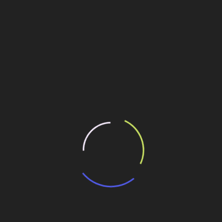
dutos e etanoldutos, utilizando metodologias inovadoras”,
ação.
istentes, os serviços do Lote 01 incluem também a
 Gás e a interligação desta com a já existente no local, a
etim – MG.
ilhe esse conteúdo