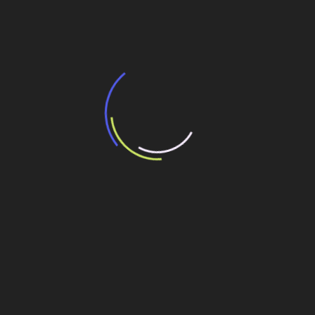
BNDES e Ministério das Cidades projetam
potencial de expansão de linhas de
transporte coletivo da Baixada Santista
13 de julho de 2026
“Incerteza jurídica” adia homologação do
resultado de leilão de reserva