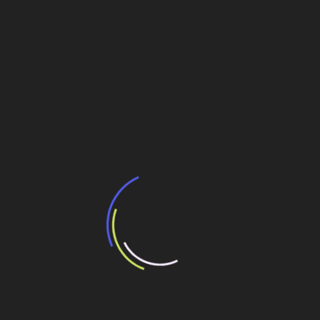
empreiteiras, diz Dnit
Contra as protelações das obras rodoviárias
Fórum Pró-Ferrovia se reúne nesta 2ª para
discutir retomada das obras
Navegação
Até navios poderão hospedar turistas na Copa e
Olimpíada
de
Post
Ecopistas amplia acesso para Ayrton Senna em
Guarulhos
Veja também