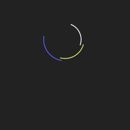
“Incerteza jurídica” adia homologação do
resultado de leilão de reserva
15 de maio de 2026
“Retrofit em multivisão”, obra que amplia o
debate sobre o futuro e preservação da
história das cidades. Lançamento da Editora