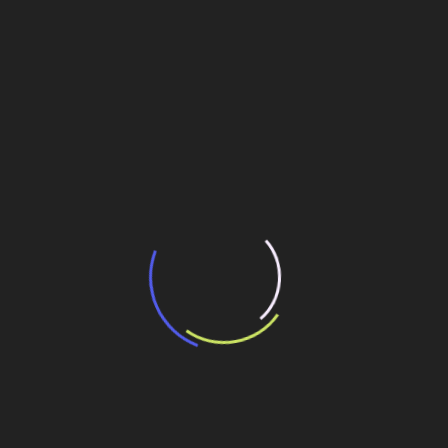
“Incerteza jurídica” adia homologação do
resultado de leilão de reserva
15 de maio de 2026