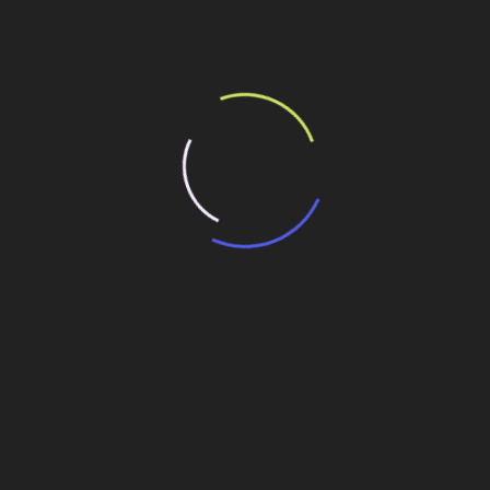
ilhe esse conteúdo
 de $177 milhões no Canal do Panamá
icrogeração solar distribuída em residência
r, eólica e térmica
começa a gerar na Paraíba
Energia nuclear enfrenta problemas nos EUA