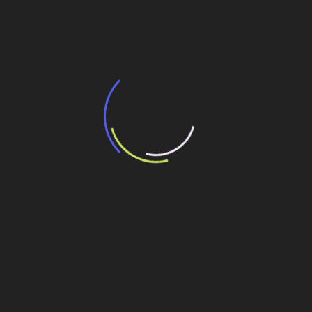
BNDES e Ministério das Cidades projetam
potencial de expansão de linhas de
transporte coletivo da Baixada Santista
13 de julho de 2026
“Incerteza jurídica” adia homologação do