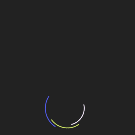
transporte coletivo da Baixada Santista
13 de julho de 2026
“Incerteza jurídica” adia homologação do
resultado de leilão de reserva
15 de maio de 2026