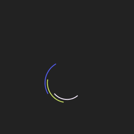
de açúcar/etanol e petróleo/gás
etanol
Navegação
Ações do setor de construção civil superam
com folga alta do Ibovespa
de
Post
Especialista defende construção de portos
exclusivos para cabotagem
Veja também