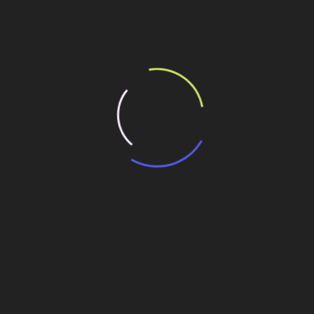
ilhe esse conteúdo
to revoluciona o saneamento em Santa Cruz do
Santa Cruz (RJ)
obras neste ano
s de energia com ciclo combinado
ões
Linha de Transmissão de 859 km (Bahia-
Piauí)