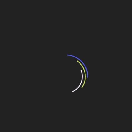
geométrica complexa valorizando temas da cultura
local.
Melhor Projeto de Manufatura –
Planta de polímeros
superabsorventes, em Jubail (Arábia Saudita). A fábrica
de composto químico exigiu ainda na sua construção
padrão de limpeza elevada já que se tratava de um
empreendimento de um produto a ser aplicado em
fraldas para bebês.
Menção Honrosa de Projeto de Manufatura –
Fábrica de peças de automóvel Y-Tec Keylex em
Salamanca (México). A obra teve índice zero de
incidentes, surpreendendo pelo tipo de desafio que
existia para erguer a fábrica de grandes dimensões.
Melhor Projeto de Prédio Comercial –
The Place,