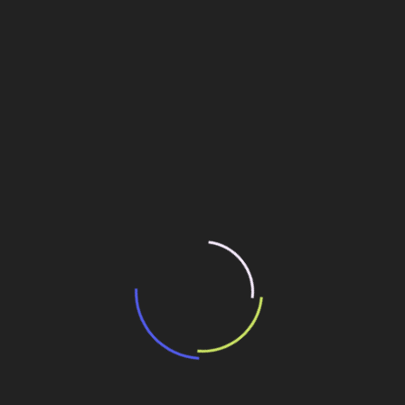
“Incerteza jurídica” adia homologação do
resultado de leilão de reserva
15 de maio de 2026