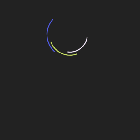
“Incerteza jurídica” adia homologação do
resultado de leilão de reserva
15 de maio de 2026