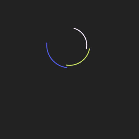
“Retrofit em multivisão”, obra que amplia o
debate sobre o futuro e preservação da
história das cidades. Lançamento da Editora
Senac São Paulo.
13 de março de 2026