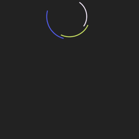
“Retrofit em multivisão”, obra que amplia o
debate sobre o futuro e preservação da
história das cidades. Lançamento da Editora
Senac São Paulo.
13 de março de 2026
Deixe um comentário
Você precisa fazer o
login
para publicar um comentário.
Conheça a trajetória de André