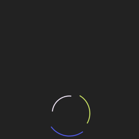
ha, Itapetinga e Alagoinhas vão ganhar Complexos
elos estudantes e a comunidade. Os espaços vão contar com
s instalações com campo society, quadra de voleibol de
o.
s serão contempladas com a implantação de quadra coberta,
 publicação oficial foi feito pelo governador Rui Costa, por
ilhe esse conteúdo