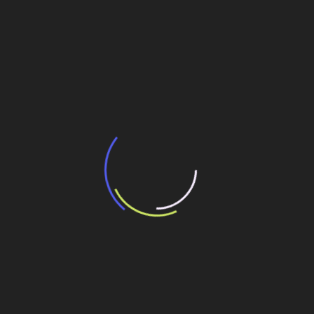
BNDES e Ministério das Cidades projetam
potencial de expansão de linhas de
transporte coletivo da Baixada Santista
13 de julho de 2026