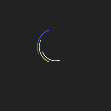
Sorocaba,para iniciar a produção de escavadeiras
de
no Brasil
Post
Newsletter Insider Global, de Engineering News
Record em parceria com O Empreiteiro
Veja também