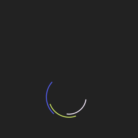
BNDES e Ministério das Cidades projetam
potencial de expansão de linhas de
transporte coletivo da Baixada Santista
13 de julho de 2026