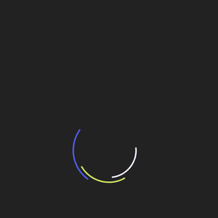
de
Verállia, Libbs e BYD: Convergências que impactam
Post
projetos em indústrias distintas
Veja também