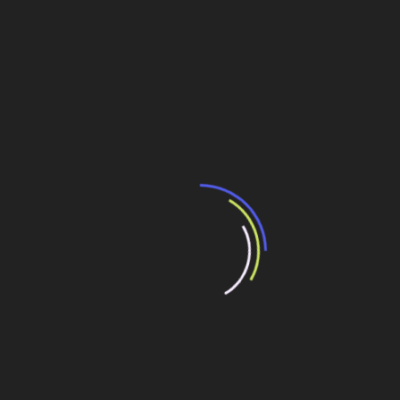
sistema de passagem de peixes não contempla a
transposição de botos.
Remoções
Com as obras da hidrelétrica, 550 unidades residenciais
foram removidas – todas se localizavam às margens do
rio e eram habitadas por ribeirinhos. Foram, no total, 500
km² de área alagada, sendo que 270 km² já pertenciam à
calha do rio. A relação km² de área alagada/energia
gerada é de 0,86 MW – índice considerado baixo.
Trabalhadores
Atualmente, 15 mil pessoas – sendo 10% mulheres –
trabalham na construção da Hidrelétrica Santo Antônio,
mas no pico chegou-se a 20 mil. Há 2.500 pessoas que