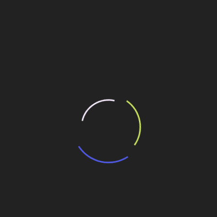
ilhe esse conteúdo
sas
 Panamá enfrentam vazamentos