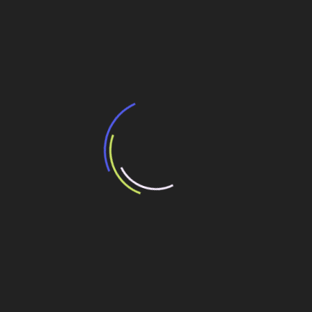
Navegação
Neoenergia vai instalar 769,3 km de linhas de
transmissão na Região Sul
de
Post
Prefeitura abre licitação de R$ 4,5 milhões para
ampliar escola em Lucas do Rio Verde
Veja também