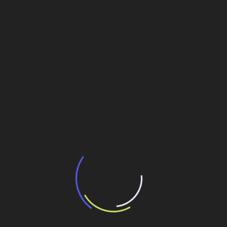
/wp-content/uploads/2020/07/new/finasteride.html
no
/buy-term-paper.html
eressados nos ativos de infraestrutura não estão
 as agências reguladoras.
/wp-content/uploads/2020/07/new/levaquin.html
no
w/homework-assistance.html
ilhe esse conteúdo