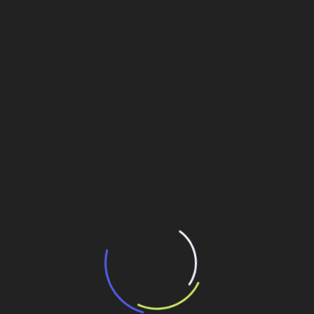
transporte coletivo da Baixada Santista
13 de julho de 2026
“Incerteza jurídica” adia homologação do
resultado de leilão de reserva
15 de maio de 2026