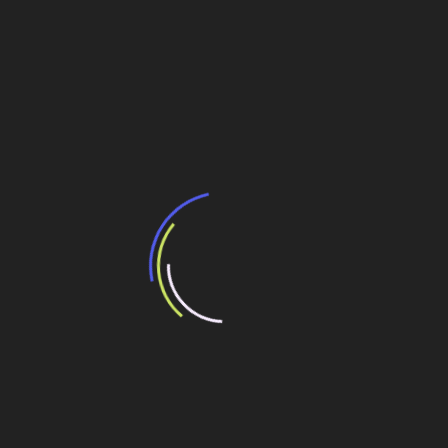
Padrão
Navegação
Canadá quer investir no Brasil em aviação,
petróleo e energia
de
Post
Jirau deve começar a gerar energia no início de
2013
Veja também