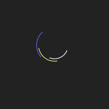
BNDES e Ministério das Cidades projetam
potencial de expansão de linhas de
transporte coletivo da Baixada Santista
13 de julho de 2026
“Incerteza jurídica” adia homologação do