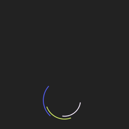
Post
síncroton
Veja também
Caterpillar amplia linha de produção de