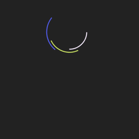
“Incerteza jurídica” adia homologação do
resultado de leilão de reserva
15 de maio de 2026