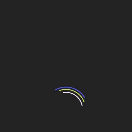
maior segurança nos contratos.
Segundo Glanzmann, a necessidade dessas mudanças,
fica evidente quando se vê o papel que o TCU (Tribunal
de Contas da União) passou a ter nas renegociações de
contratos antigos, por meio de sua Secretaria de
Consenso. “A realidade do país mudou nas últimas
décadas. É preciso que os contratos se ajustem ao
mundo, não o mundo aos contratos”, diz o executivo.
O ministro Haddad tem interesse em particular pelas
PPPs porque trabalhou, no início do primeiro mandato do
governo Lula na redação do projeto que origem à lei das
PPPs. Ele costuma dizer que criou a maior PPP do
Brasil, o ProUni.