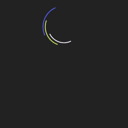
BNDES e Ministério das Cidades projetam
potencial de expansão de linhas de
transporte coletivo da Baixada Santista
13 de julho de 2026