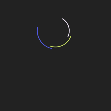
“Retrofit em multivisão”, obra que amplia o
debate sobre o futuro e preservação da
história das cidades. Lançamento da Editora
Senac São Paulo.
13 de março de 2026