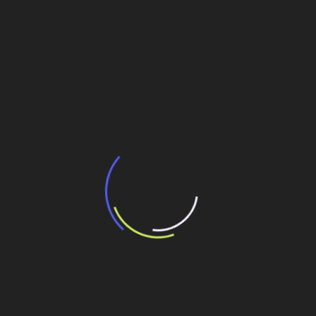
BNDES e Ministério das Cidades projetam
potencial de expansão de linhas de
transporte coletivo da Baixada Santista
13 de julho de 2026